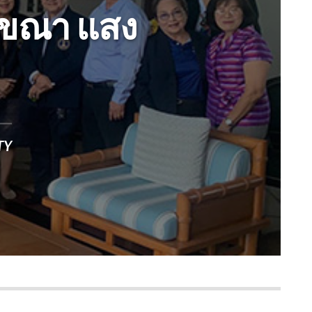
ักขณา แสง
TY