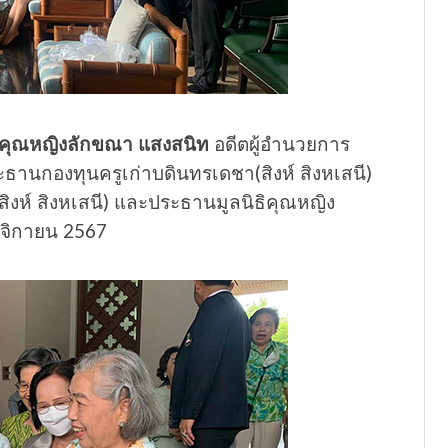
คุณหญิงลักขณา แสงสนิท
อดีตผู้อำนวยการ
ระธานกองทุนครูเก่าบดินทรเดชา(สิงห์ สิงหเสนี)
ิงห์ สิงหเสนี) และประธานมูลนิธิคุณหญิง
ฤศจิกายน 2567