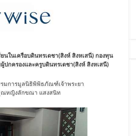
รียนในเครือบดินทรเดชา(สิงห์ สิงหเสนี) กองทุน
ผู้ปกครองและครูบดินทรเดชา(สิงห์ สิงหเสนี)
รรมการมูลนิธิพิพิธภัณฑ์เจ้าพระยา
ิคุณหญิงลักขณา แสงสนิท