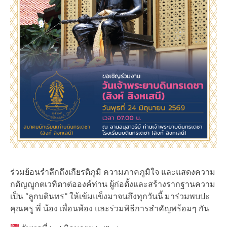
ร่วมย้อนรำลึกถึงเกียรติภูมิ ความภาคภูมิใจ และแสดงความ
กตัญญูกตเวทิตาต่อองค์ท่าน ผู้ก่อตั้งและสร้างรากฐานความ
เป็น “ลูกบดินทร” ให้เข้มแข็งมาจนถึงทุกวันนี้ มาร่วมพบปะ
คุณครู พี่ น้อง เพื่อนพ้อง และร่วมพิธีการสำคัญพร้อมๆ กัน