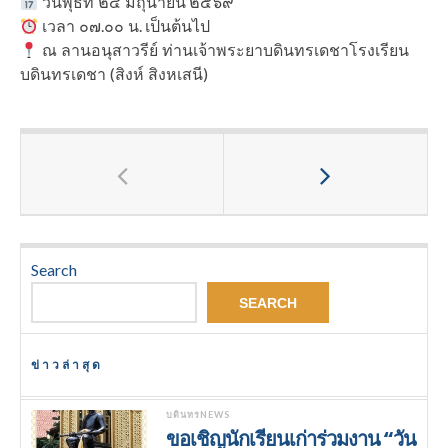
วันพุธที่ ๒๔ มิถุนายน ๒๕๖๙
เวลา ๐๗.๐๐ น. เป็นต้นไป
ณ ลานอนุสาวรีย์ ท่านเจ้าพระยาบดินทรเดชาโรงเรียน
บดินทรเดชา (สิงห์ สิงหเสนี)
Search
SEARCH
ข่าวล่าสุด
บดินทรNEWS
ขอเชิญนักเรียนเก่าร่วมงาน “วัน