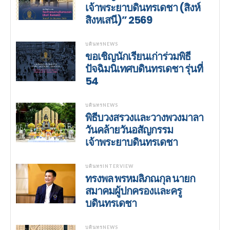
เจ้าพระยาบดินทรเดชา (สิงห์
สิงหเสนี)” 2569
บดินทรNEWS
ขอเชิญนักเรียนเก่าร่วมพิธี
ปัจฉิมนิเทศบดินทรเดชา รุ่นที่
54
บดินทรNEWS
พิธีบวงสรวงและวางพวงมาลา
วันคล้ายวันอสัญกรรม
เจ้าพระยาบดินทรเดชา
บดินทรINTERVIEW
ทรงพล พรหมลิภณกุล นายก
สมาคมผู้ปกครองและครู
บดินทรเดชา
บดินทรNEWS