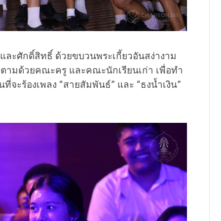
ละศักดิ์สิทธิ์ ด้วยขบวนพระเกี้ยวอันสง่างาม
ามด้วยคณะครู และคณะนักเรียนเก่า เพื่อทำ
นที่จะร้องเพลง “สายสัมพันธ์” และ “ธงน้ำเงิน”