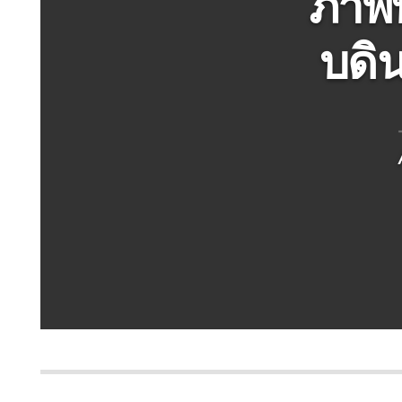
ภาพบ
บดิน