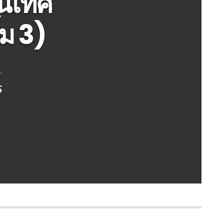
นิเทศ
้ม 3)
S