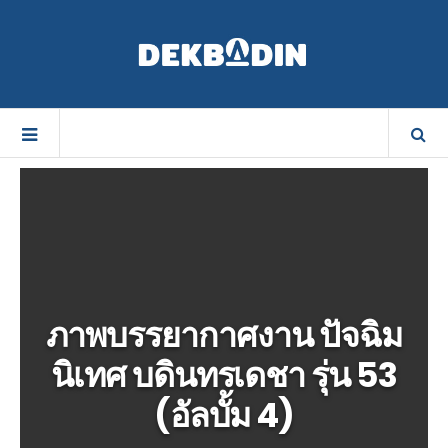
ภาพบรรยากาศงาน ปัจฉิม
นิเทศ บดินทรเดชา รุ่น 53
(อัลบั้ม 4)