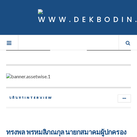
พิธีบวงสรวงและวางพวงมาลา วัน
คล้ายวันอสัญกรรมเจ้าพระยา
บดินทรเดชา
บดินทรINTERVIEW
ทรงพล พรหมลิภณกุล นายกสมาคมผู้ปกครอง